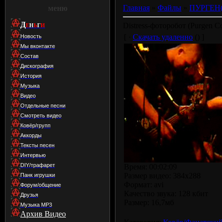
Главная
»
Файлы
»
ПУРГЕН(
меню
Д
Distress-фоторобот (Purgen C
Е
Н
Ь
Г
И
[ ·
Скачать удаленно
() ]
Новость
Мы вконтакте
Состав
Дискография
История
Музыка
Видео
Отдельные песни
Смотреть видео
Ковёр/групп
Аккорды
Тексты песен
Интервью
DIY/трафарет
Время: 00:02:09
Размер видео: 384х288
Панк игрушки
Формат: avi
Форум/общение
Качество звука: 128 кбит
Друзья
Размер: 16,7мб
Музыка МР3
Архив Видео