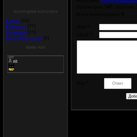
Категория:
Ковёр/Фанатски
Просмотров:
747
| Загрузок:
категории каталога
Всего комментариев:
0
Клипы
[16]
Концерты
[77]
Имя *:
Интервью
[15]
Email *:
Ковёр/Фанатский
[6]
панк-чат
Код *: