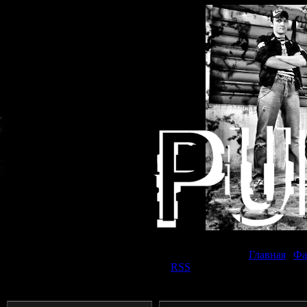
Воскресен
Главная
|
Фа
Приветствую Вас
Панк прохожий
|
RSS