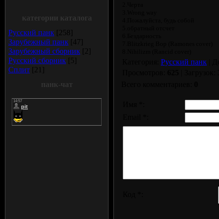
2.Черта
3.Wrong way
категории каталога
4.Пожалуйста, будь собой
5.обратный отсчет
Русский панк
[258]
6.Бездарность
Зарубежный панк
[47]
7.Blitzkrieg Bop (Ramones cover)
Зарубежный сборник
[2]
8.Nihilizm (Rancid cover)
Русский сборник
[5]
Категория:
Русский панк
| Д
Сплит
[21]
Просмотров:
625
| Загрузок:
панк-чат
Всего комментариев:
0
Имя *:
Email *:
Код *: