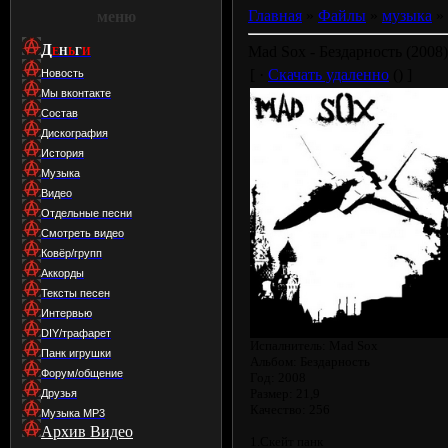
Главная
»
Файлы
»
музыка
»
меню
Д
Mad Sox - Бездарность (2008)
Е
Н
Ь
Г
И
[ ·
Скачать удаленно
() ]
Новость
Мы вконтакте
Состав
Дискография
История
Музыка
Видео
Отдельные песни
Смотреть видео
Ковёр/групп
Аккорды
Тексты песен
Интервью
DIY/трафарет
Испалнитель: Mad Sox
Панк игрушки
Альбом: Бездарность
Форум/общение
Год: 2008
Размер: 21,9
Друзья
Качество: 256
Музыка МР3
Архив Видео
1.Cкейт панк