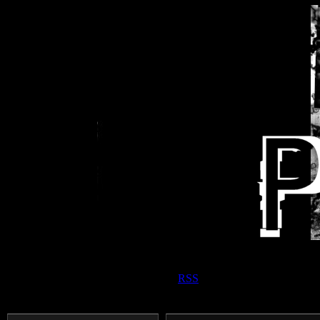
Приветствую Вас
Панк прохожий
|
RSS