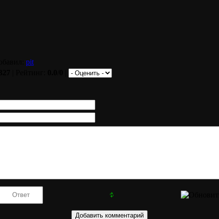
обавил:
pit
327
| Рейтинг:
0.0
/
0
|