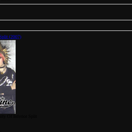
plit (2007)
y Of Inferior Split