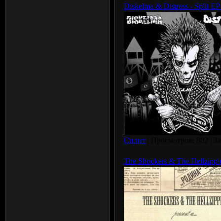
Diskelma & Distress - Split EP
Сплит
| Просмотров: 802 | З
The Shockers & The Hellzippies