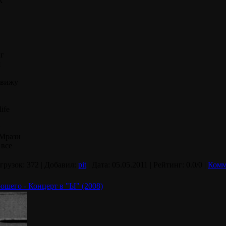
к
нг
я
навижу
life
н
 Мрази
 все
агрузок: 372 | Добавил:
pit
| Дата:
05.05.2011
| Рейтинг: 0.0/0 |
Комм
рошего - Концерт в "Ы" (2008)