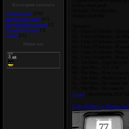
Страна: Россия/Петрозаводс
Категории каталога
Стиль: street punk
Битрейт: 192 кбит/сек
Русский панк
[258]
Размер: 34,8 МБ
Зарубежный панк
[47]
Зарубежный сборник
[2]
Треклист:
Русский сборник
[5]
01 - Unity Of Inferior - Мити
Сплит
[21]
02 - Unity Of Inferior - За теб
03 - Unity Of Inferior - United
Мини-чат
04 - Unity Of Inferior - Я не
05 - Unity Of Inferior - Город
06 - Unity Of Inferior - Война
07 - The Minc - Figth for your 
08 - The Minc - A.C.A.B
09 - The Minc - Я не согласе
10 - The Minc - Фашистские
11 - The Minc - Не такой, как
12 - The Minc - Все вместе
Сплит
| Просмотров: 912 | З
Unity Of Inferior ,Ничего Хо