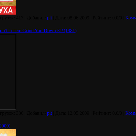
агрузок: 417 | Добавил:
pit
| Дата:
08.06.2009
| Рейтинг: 0.0/0 |
Комм
 Don't Let'em Grind You Down EP (1981)
агрузок: 336 | Добавил:
pit
| Дата:
12.05.2009
| Рейтинг: 0.0/0 |
Комм
(2009)