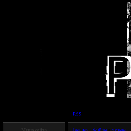
Приветствую Вас
Панк прохожий
|
RSS
Главная
»
Файлы
»
музыка
»
Меню сайта