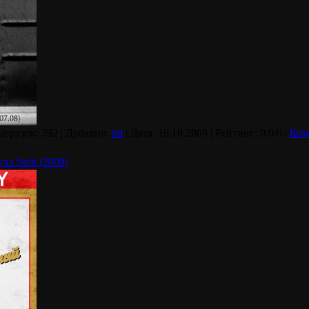
Загрузок: 392 | Добавил:
pit
| Дата:
16.10.2009
| Рейтинг: 0.0/0 |
Ком
а Split (2009)