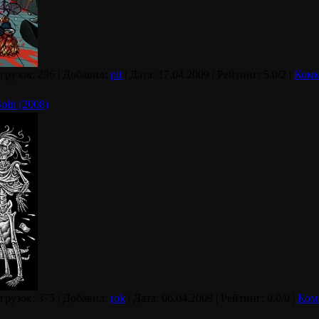
агрузок: 296 | Добавил:
pit
| Дата:
17.04.2009
| Рейтинг: 5.0/2 |
Комм
plit (2008)
агрузок: 375 | Добавил:
rok
| Дата:
06.04.2009
| Рейтинг: 0.0/0 |
Ком