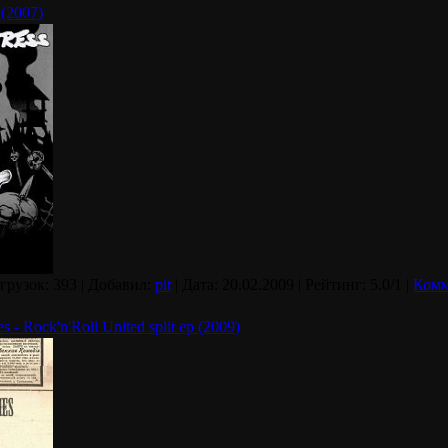
 (2007)
агрузок: 393 | Добавил:
pit
| Дата:
20.02.2009
| Рейтинг: 5.0/1 |
Комм
 - Rock'n'Roll United split ep (2009)