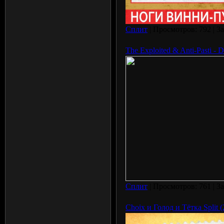
Сплит
| Просмотров: 792 | З
The Exploited & Anti-Pasti -
Сплит
| Просмотров: 761 | З
Choix и Голод и Тётка Split 