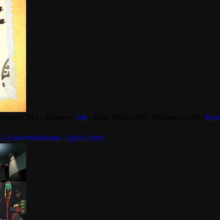
агрузок: 393 | Добавил:
rok
| Дата:
18.04.2009
| Рейтинг: 0.0/0 |
Ком
- Dancehell Music - Split (2009)