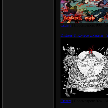
Сплит
| Просмотров: 808 | З
Distress & Колесо Дхармы - S
Сплит
| Просмотров: 924 | З