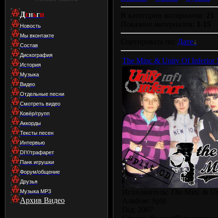
Д
В категории материалов:
21
Е
Н
Ь
Г
И
Показано материалов:
1-15
Новость
Мы вконтакте
Сортировать по:
Дате
Состав
Дискография
The Minc & Unity Of Inferior S
История
Музыка
Видео
Отдельные песни
Смотреть видео
Ковёр/групп
Аккорды
Тексты песен
Интервью
DIY/трафарет
Панк игрушки
Форум/общение
Друзья
Исполнитель: The Minc & Unit
Музыка МР3
Архив Видео
Альбом: Split
Год: 2007