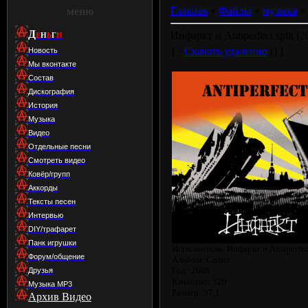
Главная
»
Файлы
»
музыка
»
меню
Д
Инфаркт и Antiperfect split (2
Е
Н
Ь
Г
И
[ ·
Скачать удаленно
() ]
Новость
Мы вконтакте
Состав
Дискография
История
Музыка
Видео
Отдельные песни
Смотреть видео
Ковёр/групп
Аккорды
Тексты песен
Интервью
DIY/трафарет
Панк игрушки
Исполнитель: Инфаркт и Antiperfec
Форум/общение
Альбом: Сплит
Год: 2008
Друзья
Качество: 320
Музыка МР3
Размер: 57,1
Архив Видео