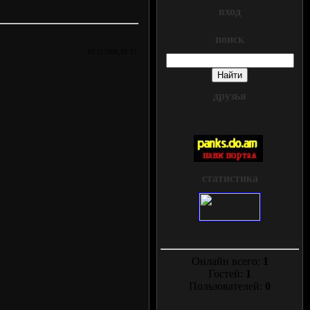
вход
поиск
03.11.2008, 01:17
друзья
статистика
Онлайн всего:
1
Гостей:
1
Пользователей:
0