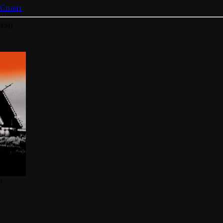
Сплит
008)
t