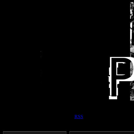
Приветствую Вас
Панк прохожий
|
RSS