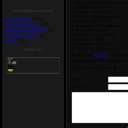
1. Инфаркт - Электронное Счастье
2. Инфаркт - Ответа Нет
категории каталога
3. Инфаркт - Твой Город
4. Инфаркт - Эпидемия злобы
Русский панк
[258]
5. Инфаркт - Буду Жить!
Зарубежный панк
[47]
6. Antiperfect - Мёртвая Война
Зарубежный сборник
[2]
7. Antiperfect - Менты
8. Antiperfect - Кто твой бог
Русский сборник
[5]
9. Antiperfect - СМИ
Сплит
[21]
10. Antiperfect - Не Хочу
11. Antiperfect - Выходной
панк-чат
Категория:
Сплит
| Добавил
Просмотров:
733
| Загрузок:
Всего комментариев:
0
Имя *:
Email *: