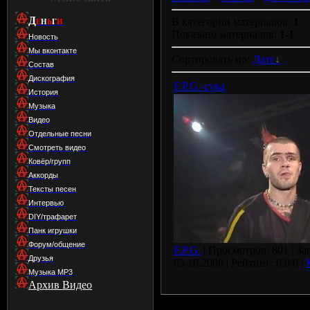
Д
В категории материалов:
1
Е
Н
Ь
Г
И
Показано материалов:
1-1
Новость
Мы вконтакте
Сортировать по:
Дате
Состав
Дискография
F.P.G.-сука
История
Музыка
Видео
Отдельные песни
Смотреть видео
Ковёр/групп
Аккорды
Тексты песен
Интервью
DIY/трафарет
Панк игрушки
Форум/общение
F.P.G.
| Просмотров: 801 | За
Друзья
05.10.2008
| Рейтинг: 0.0/0 |
Музыка МР3
Архив Видео