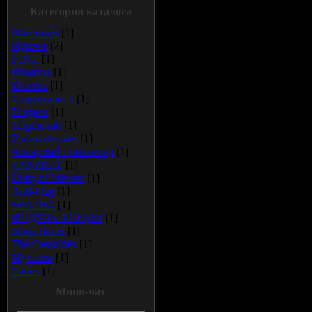
Категории каталога
Мавзолей
[1]
Пурген
[2]
F.P.G.
[1]
Коматоз
[1]
Distrees
[1]
Теория хаоса
[1]
Diagens
[1]
Terpincode
[1]
Pornoavtomats
[1]
Чокнутый пропеллер
[1]
TANZILIT
[1]
Unity of Inferior
[1]
Anti-Flag
[1]
БРИТВА
[1]
ИНДУЛЬГЕНЦИЯ
[1]
urban chaos
[1]
The Casualties
[1]
Мутаген
[1]
Сaries
[1]
Мини-чат