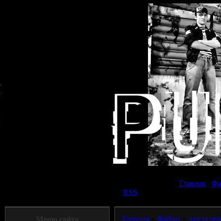
Суббот
Главная
|
Фа
Приветствую Вас
Панк прохожий
|
RSS
Главная
»
Файлы
»
для теле
Меню сайта