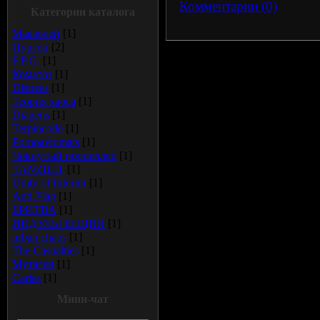
Комментарии (0)
Категории каталога
Мавзолей
[1]
Пурген
[2]
F.P.G.
[1]
Коматоз
[1]
Distrees
[1]
Теория хаоса
[1]
Diagens
[1]
Terpincode
[1]
Pornoavtomats
[1]
Чокнутый пропеллер
[1]
TANZILIT
[1]
Unity of Inferior
[1]
Anti-Flag
[1]
БРИТВА
[1]
ИНДУЛЬГЕНЦИЯ
[1]
urban chaos
[1]
The Casualties
[1]
Мутаген
[1]
Сaries
[1]
Мини-чат