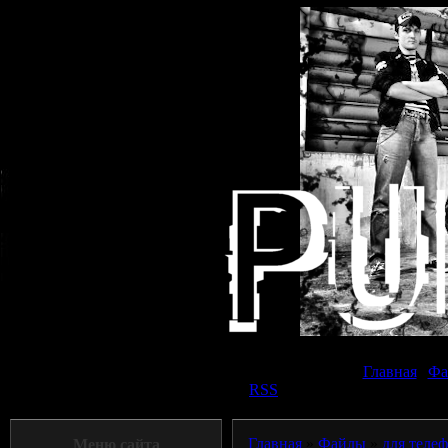
Суббот
Главная
|
Фа
Приветствую Вас
Панк прохожий
|
RSS
Главная
»
Файлы
»
для теле
Меню сайта