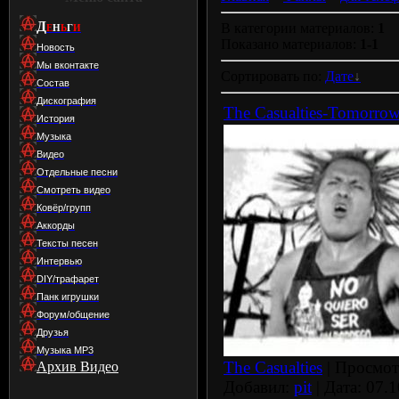
Д
В категории материалов:
1
Е
Н
Ь
Г
И
Показано материалов:
1-1
Новость
Мы вконтакте
Сортировать по:
Дате
Состав
Дискография
The Casualties-Tomorrow
История
Музыка
Видео
Отдельные песни
Смотреть видео
Ковёр/групп
Аккорды
Тексты песен
Интервью
DIY/трафарет
Панк игрушки
Форум/общение
Друзья
Музыка МР3
The Casualties
| Просмотр
Архив Видео
Добавил:
pit
| Дата:
07.1