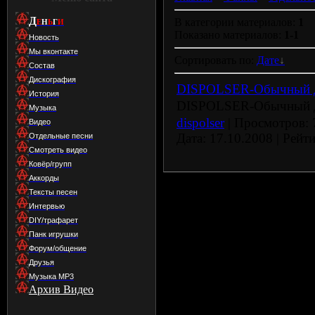
Д
В категории материалов:
1
Е
Н
Ь
Г
И
Показано материалов:
1-1
Новость
Мы вконтакте
Сортировать по:
Дате
Состав
Дискография
DISPOLSER-Обычный 
История
DISPOLSER-Обычный 
Музыка
dispolser
| Просмотров: 7
Видео
Дата:
17.10.2008
| Рейти
Отдельные песни
Смотреть видео
Ковёр/групп
Аккорды
Тексты песен
Интервью
DIY/трафарет
Панк игрушки
Форум/общение
Друзья
Музыка МР3
Архив Видео