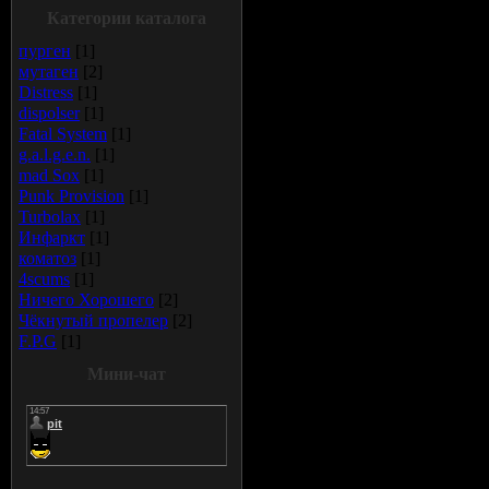
Категории каталога
пурген
[1]
мутаген
[2]
Distress
[1]
dispolser
[1]
Fatal System
[1]
g.a.l.g.e.n.
[1]
mad Sox
[1]
Punk Provision
[1]
Turbolax
[1]
Инфаркт
[1]
коматоз
[1]
4scums
[1]
Ничего Хорошего
[2]
Чёкнутый пропелер
[2]
F.P.G
[1]
Мини-чат