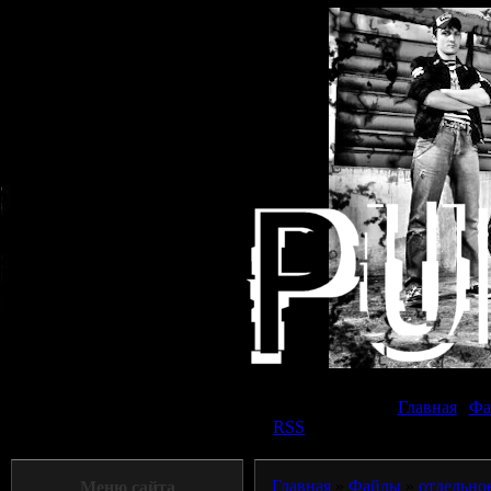
Суббот
Главная
|
Фа
Приветствую Вас
Панк прохожий
|
RSS
Главная
»
Файлы
»
отдельно
Меню сайта