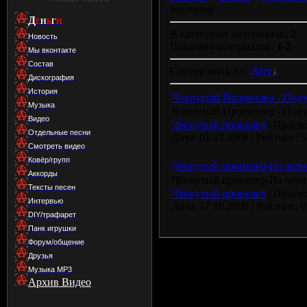
пропелер
Д
Е
Н
Ь
Г
И
В категории материалов:
2
Новость
Показано материалов:
1-2
Мы вконтакте
Состав
Сортировать по:
Дате
Дискография
История
Чокнутый Пропеллер - Поду
Музыка
Чокнутый Пропеллер - Поду
Видео
Чёкнутый пропелер
| Просмо
Отдельные песни
Дата:
01.12.2008
| Рейтинг: 5
Смотреть видео
Ковёр/групп
Чёкнутый пропелер-Из чёрн
Аккорды
Чёкнутый пропелер-Из чёрн
Тексты песен
Чёкнутый пропелер
| Просмо
Интервью
Дата:
17.10.2008
| Рейтинг: 0
DIY/трафарет
Панк игрушки
Форум/общение
Друзья
Музыка МР3
Архив Видео