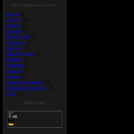
Категории каталога
пурген
[1]
мутаген
[2]
Distress
[1]
dispolser
[1]
Fatal System
[1]
g.a.l.g.e.n.
[1]
mad Sox
[1]
Punk Provision
[1]
Turbolax
[1]
Инфаркт
[1]
коматоз
[1]
4scums
[1]
Ничего Хорошего
[2]
Чёкнутый пропелер
[2]
F.P.G
[1]
Мини-чат