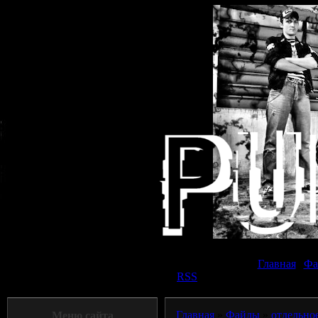
Суббот
Главная
|
Фа
Приветствую Вас
Панк прохожий
|
RSS
Главная
»
Файлы
»
отдельно
Меню сайта