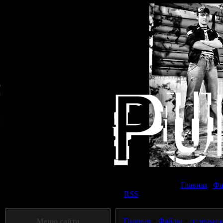
Суббот
Главная
|
Фа
Приветствую Вас
Панк прохожий
|
RSS
Главная
»
Файлы
»
отдельно
Меню сайта