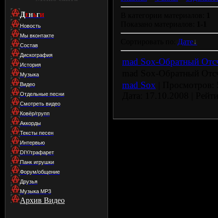
Д
В категории материалов:
1
Е
Н
Ь
Г
И
Показано материалов:
1-1
Новость
Мы вконтакте
Сортировать по:
Дате
Состав
Дискография
mad Sox-Обратный Отс
История
mad Sox-Обратный Отс
Музыка
mad Sox
| Просмотров: 5
Видео
Дата:
17.10.2008
| Рейти
Отдельные песни
Смотреть видео
Ковёр/групп
Аккорды
Тексты песен
Интервью
DIY/трафарет
Панк игрушки
Форум/общение
Друзья
Музыка МР3
Архив Видео