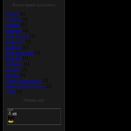
Категории каталога
пурген
[1]
мутаген
[2]
Distress
[1]
dispolser
[1]
Fatal System
[1]
g.a.l.g.e.n.
[1]
mad Sox
[1]
Punk Provision
[1]
Turbolax
[1]
Инфаркт
[1]
коматоз
[1]
4scums
[1]
Ничего Хорошего
[2]
Чёкнутый пропелер
[2]
F.P.G
[1]
Мини-чат